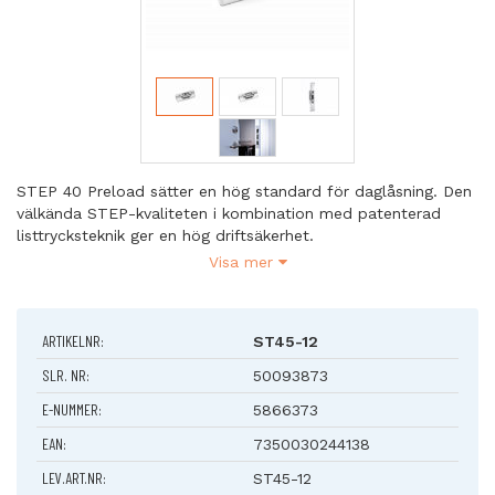
STEP 40 Preload sätter en hög standard för daglåsning. Den
välkända STEP-kvaliteten i kombination med patenterad
listtrycksteknik ger en hög driftsäkerhet.
Visa mer
Driftsäkerhet som fungerar i verkligheten
Preload-serien kombinerar minimala mått med mycket hög
prestanda för dörrar med normala säkerhetskrav.
ARTIKELNR:
ST45-12
Elslutblecket har en mycket hög driftsäkerhet och är
utprovad för att klara en hög öppningsfrekvens.
SLR. NR:
50093873
E-NUMMER:
5866373
Finns som omställbar så att funktionen på elslutblecket
enkelt kan väljas och ändras vid installation. Detta skapar en
EAN:
7350030244138
stor flexibilitet och lägre hanteringskostnader.
LEV.ART.NR:
ST45-12