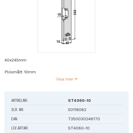
40x245mm
Plösmått 10mm
Visa mer
Plan eller vinklad Vinklad
Passar till
ARTIKELNR:
ST4060-10
STEP 40 Preload
STEP 90 Preload
SLR. NR:
50119082
STEP 90 Release
EAN:
7350030246170
För trä- eller metallkarmar. För enkelfallås connect eller
LEV.ART.NR:
ST4060-10
modul.