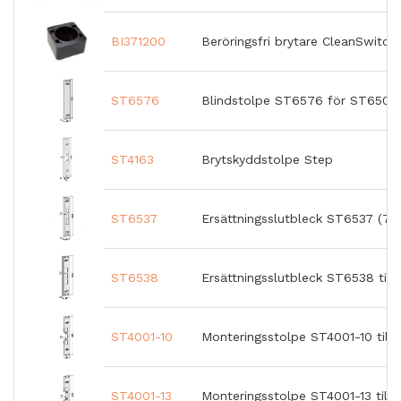
Genom sina små dimensioner passar STEP 40 Preload med
liten justering in i urtaget för dörrkarmens standardslutbleck.
BI371200
Beröringsfri brytare CleanSwitch 
ST6576
Blindstolpe ST6576 för ST6504 
ST4163
Brytskyddstolpe Step
ST6537
Ersättningsslutbleck ST6537 (73
ST6538
Ersättningsslutbleck ST6538 till
ST4001-10
Monteringsstolpe ST4001-10 till
ST4001-13
Monteringsstolpe ST4001-13 till