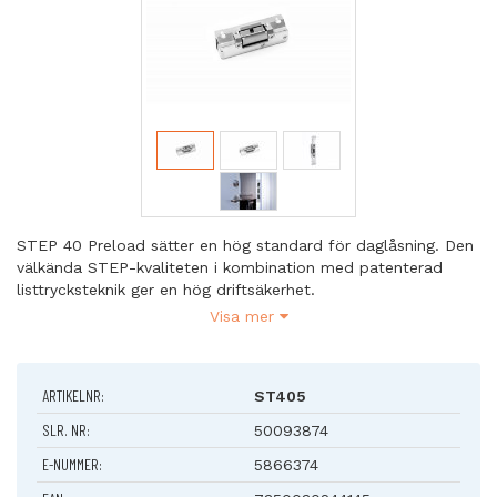
STEP 40 Preload sätter en hög standard för daglåsning. Den
välkända STEP-kvaliteten i kombination med patenterad
listtrycksteknik ger en hög driftsäkerhet.
Visa mer
Driftsäkerhet som fungerar i verkligheten
Preload-serien kombinerar minimala mått med mycket hög
prestanda för dörrar med normala säkerhetskrav.
ARTIKELNR:
ST405
Elslutblecket har en mycket hög driftsäkerhet och är
utprovad för att klara en hög öppningsfrekvens.
SLR. NR:
50093874
E-NUMMER:
5866374
Finns som omställbar så att funktionen på elslutblecket
enkelt kan väljas och ändras vid installation. Detta skapar en