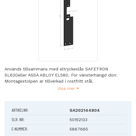
Används tillsammans med eltryckeslås SAFETRON
SL620eller ASSA ABLOY EL580. För vänsterhängd dörr.
Montagestolpen är tillverkad i rostfritt stål.
Visa mer
Plösmått: 15mm
Dörrtyp: trä- eller metallkarmar
Profilsystem: Plana
ARTIKELNR:
SA202144804
Material: Rostfritt stål (AISI 304)
Mått: 245x40
SLR. NR:
50152133
E-NUMMER:
5867665