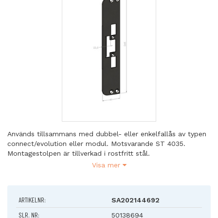
Används tillsammans med dubbel- eller enkelfallås av typen
connect/evolution eller modul. Motsvarande ST 4035.
Montagestolpen är tillverkad i rostfritt stål.
Visa mer
Passar till:
ES17, ES19, ML57, ML59
ARTIKELNR:
SA202144692
SLR. NR:
50138694