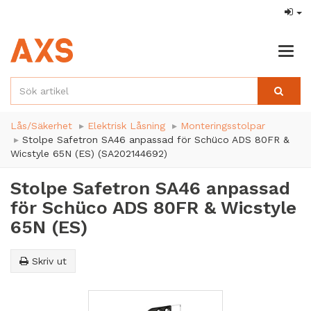
Togg
navig
Lås/Säkerhet
Elektrisk Låsning
Monteringsstolpar
Stolpe Safetron SA46 anpassad för Schüco ADS 80FR &
Wicstyle 65N (ES) (SA202144692)
Stolpe Safetron SA46 anpassad
för Schüco ADS 80FR & Wicstyle
65N (ES)
Skriv ut