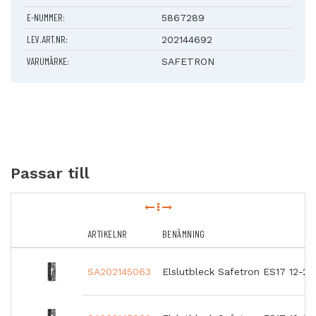
E-NUMMER:
5867289
LEV.ART.NR:
202144692
VARUMÄRKE:
SAFETRON
Passar till
ARTIKELNR
BENÄMNING
SA202145063
Elslutbleck Safetron ES17 12-