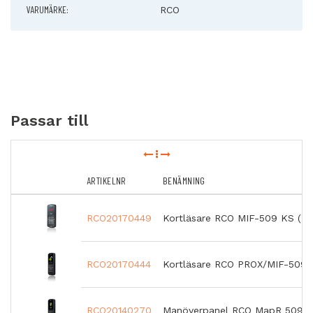
VARUMÄRKE:
RCO
Passar till
ARTIKELNR
BENÄMNING
RCO20170449
Kortläsare RCO MIF-509 KS (E
RCO20170444
Kortläsare RCO PROX/MIF-509 
RCO20140270
Manöverpanel RCO MapR 509 