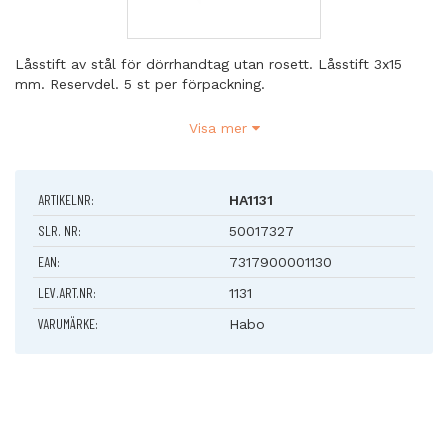
Låsstift av stål för dörrhandtag utan rosett. Låsstift 3x15
mm. Reservdel. 5 st per förpackning.
Avsedd för : Dörrhandtag 130, 400, 1130, 2120, 3130, 4130 och
Visa mer
8130
ARTIKELNR:
HA1131
SLR. NR:
50017327
EAN:
7317900001130
LEV.ART.NR:
1131
VARUMÄRKE:
Habo