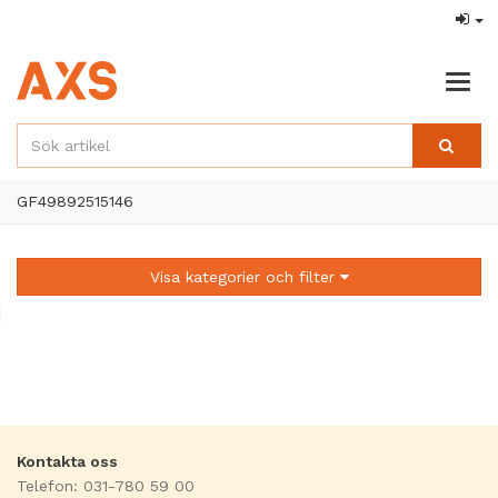
Togg
navig
GF49892515146
Visa kategorier och filter
Kontakta oss
Telefon: 031-780 59 00