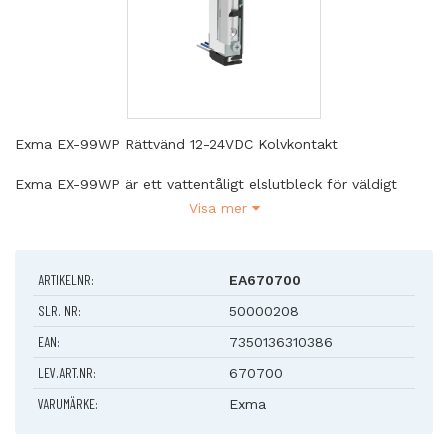
Exma EX-99WP Rättvänd 12-24VDC Kolvkontakt
Exma EX-99WP är ett vattentåligt elslutbleck för väldigt
utsatta miljöer med mycket hög luftfuktighet samt i
Visa mer
applikationer som är utsatta för nederbörd. Exma EX-87WP
levereras alltid med justerbar vridfall och med kolvavkänning
som standard. Kontakt ansluts antingen 90 grader mot eller
ARTIKELNR:
EA670700
längs med kortsidan. Skyddsdiod i anslutningskabeln.
SLR. NR:
50000208
Egenskaper
EAN:
7350136310386
- Installationstyp: Infälld
- Vändbar: Ja
LEV.ART.NR:
670700
- Symmetrisk: Ja
VARUMÄRKE:
- Vridfallsdjup: 7 mm
Exma
- Latteralt ställbart vridfall: Ja
- Cykeltester: > 200 000