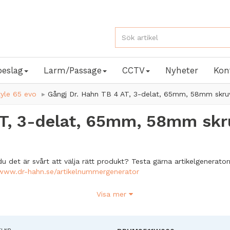
beslag
Larm/Passage
CCTV
Nyheter
Kon
yle 65 evo
Gångj Dr. Hahn TB 4 AT, 3-delat, 65mm, 58mm skru
AT, 3-delat, 65mm, 58mm skr
u det är svårt att välja rätt produkt? Testa gärna artikelgenerator
/www.dr-hahn.se/artikelnummergenerator
r alla vanliga aluminiumprofiler
Visa mer
tionsalternativ och monteringsalternativ för dörrar som öppnas i
d utbytbara profiler och hörnstolpar
talldelar är skyddade mot korrosion