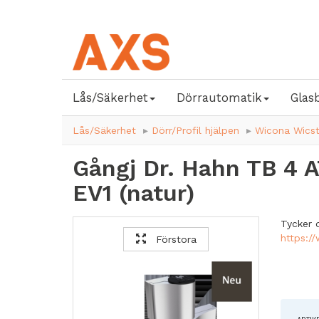
Lås/Säkerhet
Dörrautomatik
Glas
Lås/Säkerhet
Dörr/Profil hjälpen
Wicona Wicst
Gångj Dr. Hahn TB 4 
EV1 (natur)
Tycker d
https:/
Förstora
Finns fö
Kombina
utåt me
Alla me