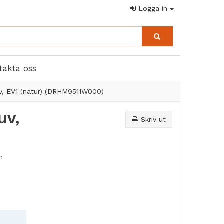
Logga in
takta oss
v, EV1 (natur) (DRHM9511W000)
uv,
Skriv ut
n
nåt och