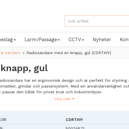
beslag
Larm/Passage
CCTV
Nyheter
Kon
 & sändare
Radiosändare med en knapp, gul (CDRTA1Y)
knapp, gul
adiosändare har en ergonomisk design och är perfekt för styrning 
omatiker, grindar och passersystem. Med sin användarvänlighet o
 passar den både för privat bruk och industrimiljöer.
Visa mer
misk design
: Stor och tydlig knapp som är lätt att trycka på, äve
gare händer.
tor med LED-diod
: Bekräftar radiosignal och varnar vid låg batterin
ELNR:
CDRTA1Y
linkande ljus.
kerhet
: Krypterad signal med 64-bitars KeeLoq® Hopping Code.
NR:
50024671