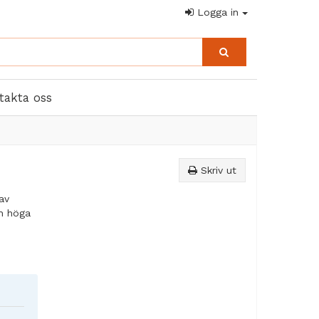
Logga in
takta oss
Skriv ut
av
ch höga
n för de
ivå