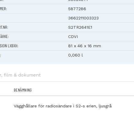
användningsområde
: Passar både bostäder och industrimiljöer.
MER:
5877286
k vägghållare
: Säkerställer att sändaren alltid har sin plats.
 och användarvänlig lösning för trådlös styrning.
3662211003323
RT.NR:
S2TR2641E1
ÄRKE:
CDVI
SION LXBXH:
81 x 46 x 16 mm
:
0,060 l
r, film & dokument
BENÄMNING
Vägghållare för radiosändare i S2-s erien, ljusgrå