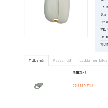
Brett 
E-NUM
Praktis
En trygg
EAN:
LEV.A
VARUM
DIMEN
VOLYM
Tillbehör
Passar till
Ladda ner bilde
ARTIKELNR
CDSESMT03