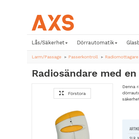
Lås/Säkerhet
Dörrautomatik
Glas
Larm/Passage
Passerkontroll
Radiomottagare
Radiosändare med en 
Denna r
dörraut
Förstora
säkerhet
Ergono
med sva
Indika
ARTIK
genom b
Hög sä
SLR. 