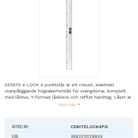
SERSYS e-LOCK 4-punktslås är ett robust, elektriskt
utanpåliggande högsäkerhetslås för svängdörrar, komplett
med låshus, Y-formad låsbleck och räfflat handtag. Låset är
utvecklat för krävande miljöer där maximal säkerhet och lång
Visa mer
livslängd är avgörande.
Den kraftfulla motorn utvecklar ett tryck på 15 daN per bult,
ARTIKELNR:
CDKITELOCK4PG
vilket ger stabil låsning och möjlighet att kompensera för
dörrsättningar på upp till 10...15 mm. Detta säkerställer
EAN:
3662211029804