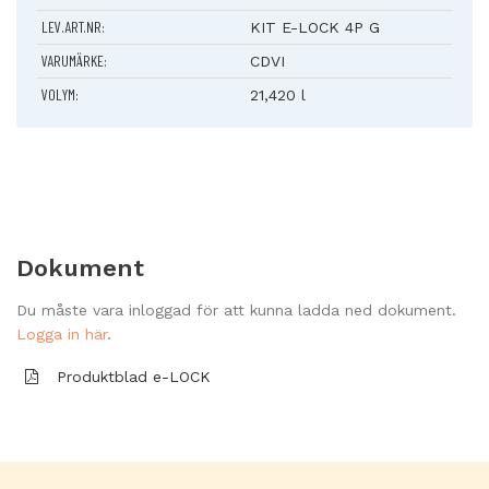
driftsäker funktion även på tunga eller feljusterade dörrar.
LEV.ART.NR:
KIT E-LOCK 4P G
Den förstärkta låsningen med fyra bultar motstår
VARUMÄRKE:
CDVI
inbrottsförsök på upp till 6 000 daN, låset är testat för över
VOLYM:
2 000 000 cykler.
21,420 l
Låset är godkänt i enlighet med säkerhetsstandarderna
inbrott EN 1627 (RC4) samt brandmotstånd EN 1634-1 (EI60).
Dokument
Du måste vara inloggad för att kunna ladda ned dokument.
Logga in här
.
Produktblad e-LOCK