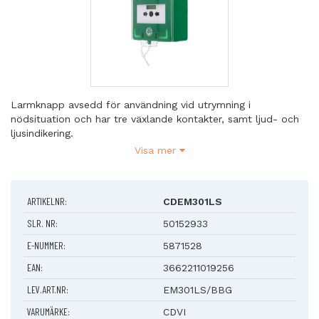
Larmknapp avsedd för användning vid utrymning i
nödsituation och har tre växlande kontakter, samt ljud- och
ljusindikering.
Till för både utanpåliggande och infällt montage.
Visa mer
Levereras med en okrossbar plastskiva som man trycker på
för att aktivera larmet.
Larmet återställs enkelt med en speciell nyckel som också
ARTIKELNR:
CDEM301LS
medföljer i paketet.
SLR. NR:
50152933
E-NUMMER:
5871528
EAN:
3662211019256
LEV.ART.NR:
EM301LS/BBG
VARUMÄRKE:
CDVI