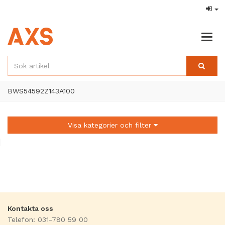
Togg
navig
BWS54592Z143A100
Visa kategorier och filter
Kontakta oss
Telefon: 031-780 59 00