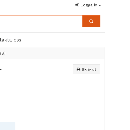
Logga in
takta oss
98)
-
Skriv ut
logs
plats -
t