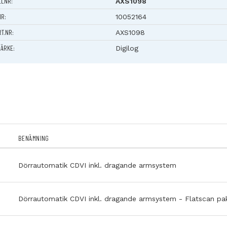
ELNR:
AXS1098
itala loggböcker direkt här hos AXS. Få kontroll över dina installationer
ssionellt intryck till dina kunder.
NR:
10052164
RT.NR:
AXS1098
skanalys: Plattformen säkerställer efterlevnad av maskindirektive
t bland annat hantera riskanalyser och andra relevanta krav.
ÄRKE:
Digilog
enkontroll: Appen är utformad för att hjälpa installatörer att
kumentera sina installationer och utföra egenkontroller.
örsäkran om överensstämmelse: Signera och utfärda EG-försäkran
illsammans med resten av dokumentationen.
gring av data: All dokumentation lagras säkert i molnet och är sö
h lättillgänglig.
ervicepåminnelser: skickar automatiska servicepåminnelser.
BENÄMNING
fungerar AXS och Digilogs digitala loggbok:
öp det orangea kuvertet hos oss på AXS. I kuvertet ligger en unik 
u behöver ha skapat ett konto hos Digilog för att komma vidare 
Dörrautomatik CDVI inkl. dragande armsystem
stallation. Det gör du enkelt
här
stallation av dörrautomatik. Genomför din installation av dörraut
h tillbehör precis som vanligt.
Dörrautomatik CDVI inkl. dragande armsystem - Flatscan pa
st QR-kod från kuvertet på installationen.
ags att dokumentera! Skanna QR-koden och följ steg-för-steg
visningarna i appen. Allt dokumenteras nu enligt Maskindirektivet.