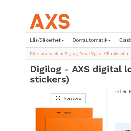
Lås/Säkerhet
Dörrautomatik
Glas
Dörrautomatik
Digilog Door/Digital CE-märkni
Digilog - AXS digital
stickers)
Vill du
Förstora
Förenkl
digitala
Glöm pa
allt via