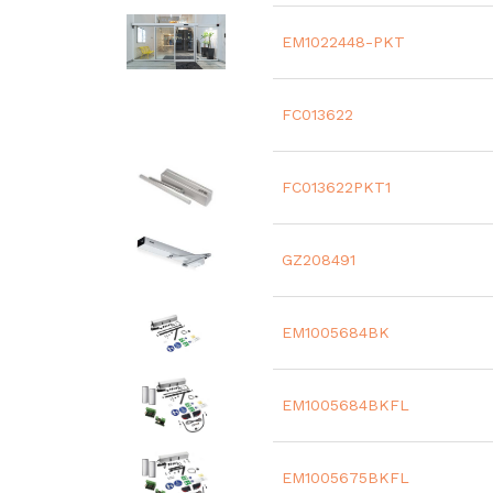
EM1022448-PKT
FC013622
FC013622PKT1
GZ208491
EM1005684BK
EM1005684BKFL
EM1005675BKFL