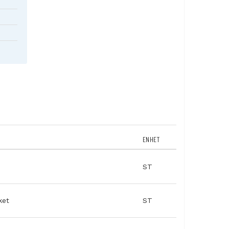
 och ge
t genom
kbar
ENHET
QR-kod.
med
ST
omatik
ket
ST