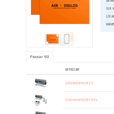
ARTIK
köpa
dig
ett
profe
SLR. 
LEV.A
Ri
at
VARUM
Eg
do
F
t
La
oc
Passar till
S
ARTIKELNR
Så här 
K
D
CDDWSR102BT2
in
In
oc
CDDWSR102BTDFL
Fä
D
an