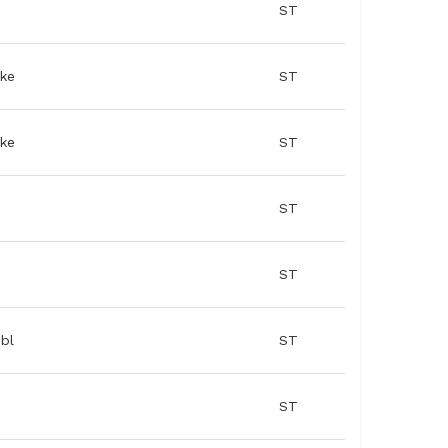
ST
 som
ake
ST
älan och
ake
ST
ST
ST
bl
ST
ST