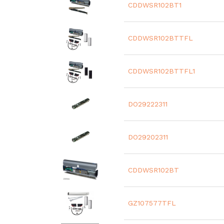
CDDWSR102BT1
Nu
Alla do
CDDWSR102BTTFL
manuale
servicei
Dessuto
CDDWSR102BTTFL1
Du kan 
DO29222311
DO29202311
CDDWSR102BT
GZ107577TFL