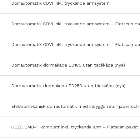
Dörrautomatik CDVI inkl. tryckande armsystem
 är det klart!
kument kopplade till installationen finns sparade på projektet, så
Dörrautomatik CDVI inkl. tryckande armsystem - Flatscan p
r för produkterna, riskanalys, egenkontroll, EG-försäkran, felanm
ntervaller.
m påminner Digilog när det är dags för service och underhåll.
Dörrautomatik CDVI inkl. tryckande armsystem - Flatscan p
även upprätta ett eget konto till din kund!
Dörrautomatik dormakaba ED100 utan täckkåpa (nya)
Dörrautomatik dormakaba ED250 utan täckkåpa (nya)
Elektromekanisk dörrautomatik med inbyggd returfjäder och 
GEZE EMD-F komplett inkl. tryckande arm - Flatscan paket