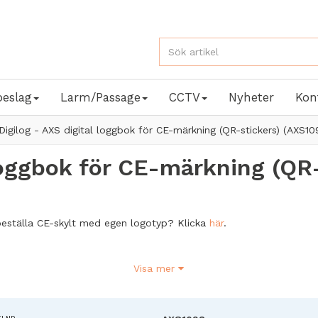
beslag
Larm/Passage
CCTV
Nyheter
Kon
Digilog - AXS digital loggbok för CE-märkning (QR-stickers) (AXS10
 loggbok för CE-märkning (QR
 beställa CE-skylt med egen logotyp? Klicka
här
.
a din vardag och säkerställ full efterlevnad av CE-kraven med Digi
Visa mer
 loggbok.
ppersarbetet och spara tid med smidig dokumentation direkt på 
 Digilogs
intuitiva app. Dessutom, som en extra fördel, kan du nu enkel