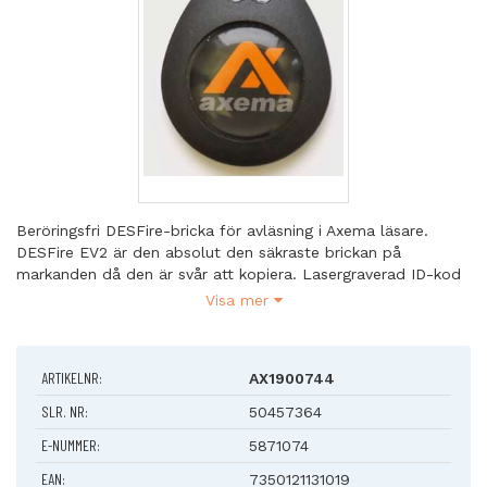
Beröringsfri DESFire-bricka för avläsning i Axema läsare.
DESFire EV2 är den absolut den säkraste brickan på
markanden då den är svår att kopiera. Lasergraverad ID-kod
gör att man enkelt kan identifiera vilka siffror som skall
Visa mer
användas vid programmering.
Kan även levereras med egen logotyp. Kontakta Axema för
mer information.
ARTIKELNR:
AX1900744
Säljs i jämna tiotal.
SLR. NR:
50457364
E-NUMMER:
5871074
Tekniska data:
... Plastkomposit
EAN:
7350121131019