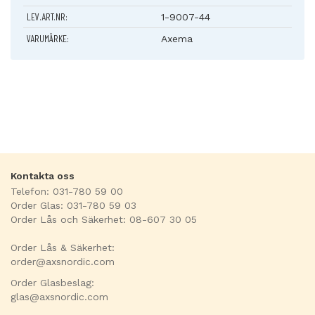
... MIFARE DESFire 8k EV2
LEV.ART.NR:
... Lasergraverad ID kod för: AMD: Axema läsare A66, A63,
1-9007-44
A45 och A61
VARUMÄRKE:
Axema
... Säljs i stycketal
... Mått: 35x30x7 (HxBxD)
Kontakta oss
Telefon: 031-780 59 00
Order Glas: 031-780 59 03
Order Lås och Säkerhet: 08-607 30 05
Order Lås & Säkerhet:
order@axsnordic.com
Order Glasbeslag:
glas@axsnordic.com