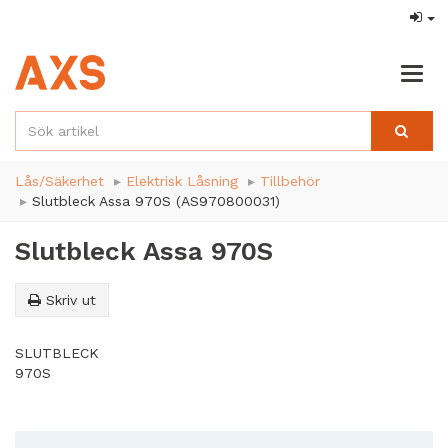
Togg
navig
Lås/Säkerhet
Elektrisk Låsning
Tillbehör
Slutbleck Assa 970S (AS970800031)
Slutbleck Assa 970S
Skriv ut
SLUTBLECK
970S