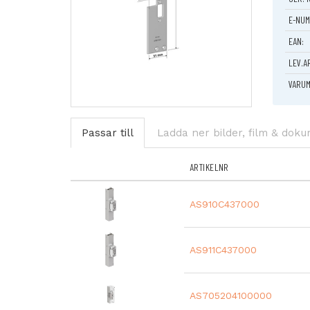
E-NUM
EAN:
LEV.A
VARUM
Passar till
Ladda ner bilder, film & dok
ARTIKELNR
AS910C437000
AS911C437000
AS705204100000