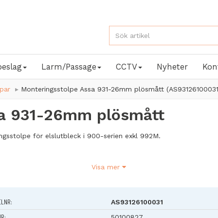
beslag
Larm/Passage
CCTV
Nyheter
Kon
par
Monteringsstolpe Assa 931-26mm plösmått (AS93126100031
sa 931-26mm plösmått
ngsstolpe för elslutbleck i 900-serien exkl 992M.
Visa mer
risk
245 mm
 51 mm
ELNR:
AS93126100031
tt: 26 mm
NR:
50100827