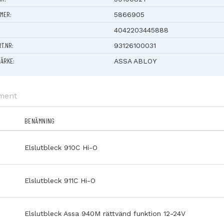
MER:
5866905
4042203445888
RT.NR:
93126100031
ÄRKE:
ASSA ABLOY
ument
BENÄMNING
Elslutbleck 910C Hi-O
Elslutbleck 911C Hi-O
Elslutbleck Assa 940M rättvänd funktion 12-24V