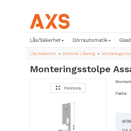
Lås/Säkerhet
Dörrautomatik
Glas
Lås/Säkerhet
Elektrisk Låsning
Monteringsstol
Monteringsstolpe As
Monteri
Förstora
Fakta:
Plan
Symmet
Höjd: 
Bredd:
ARTIK
Plösmå
SLR. 