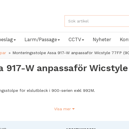
beslag
Larm/Passage
CCTV
Nyheter
Kon
par
Monteringsstolpe Assa 917-W anpassaför Wicstyle 77FP (9
a 917-W anpassaför Wicstyle
ngsstolpe för elslutbleck i 900-serien exkl 992M.
ad för WICONA WICSTYLE 77FP
Visa mer
risk
245 mm