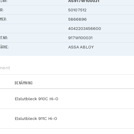
ELNR:
AS917W100031
 42 mm
t: 17 mm
NR:
50107512
MER:
5866896
4042203456600
RT.NR:
917W100031
ÄRKE:
ASSA ABLOY
ument
BENÄMNING
Elslutbleck 910C Hi-O
Elslutbleck 911C Hi-O