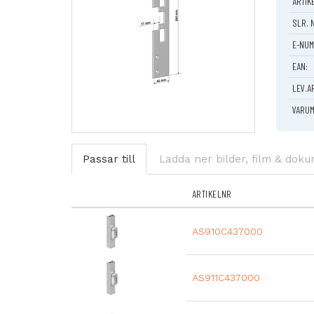
ARTIK
Bredd:
Plösmåt
SLR. 
E-NUM
EAN:
LEV.A
VARUM
Passar till
Ladda ner bilder, film & dok
ARTIKELNR
AS910C437000
AS911C437000