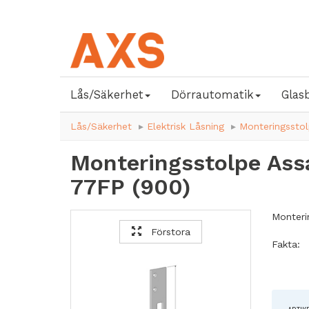
Lås/Säkerhet
Dörrautomatik
Glas
Lås/Säkerhet
Elektrisk Låsning
Monteringsstol
Monteringsstolpe Ass
77FP (900)
Monteri
Förstora
Fakta:
Anpass
Plan
Symmet
Höjd: 