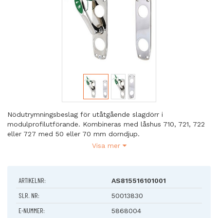
Nödutrymningsbeslag för utåtgående slagdörr i
modulprofilutförande. Kombineras med låshus 710, 721, 722
eller 727 med 50 eller 70 mm dorndjup.
Visa mer
Egenskaper
Nödutrymningsbeslag ASSA ABLOY 179A är certifierat enligt
SS-EN 179
ARTIKELNR:
AS815516101001
Monteras tillsammans med låshus 710, 721, 722 eller 727
dorndjup 50/70mm
SLR. NR:
50013830
Låshuset kan erhållas med mikrobrytare
E-NUMMER:
5868004
För dörrar med B/C-mått mindre 25mm rekommenderas