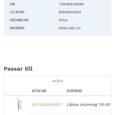
minst en 3mm distansskylt 179
EAN:
7391166236161
Funktion
LEV.ART.NR:
Dörren kan alltid öppnas från insidan via
815516101001
utrymningshandtaget
YTBEHANDLING:
Prion
Vid val av låshus 710 eller 727 är återinrymning möjlig via
utsidans trycke efter utförd utrymning
VARUMÄRKE:
ASSA ABLOY
Låshus 721-50, 722-50 och 727-50 kan användas med
elslutbleck ur ASSAs 900-serie
Behörig passage med nyckel är möjlig från både in- och
utsida utan att larmindikeringen påverkas
Utrymningshandtaget kan plomberas med sigilltråd
Passar till
ARTIKELNR
BENÄMNING
AS708203163057
Låshus utrymning 710-50 H