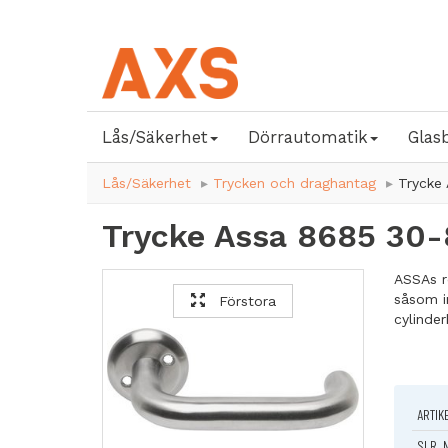
Lås/Säkerhet
Dörrautomatik
Glas
Lås/Säkerhet
Trycken och draghantag
Trycke
Trycke Assa 8685 30
ASSAs r
såsom in
Förstora
cylinde
korrosi
till mil
Teknisk 
ARTIK
Material
Returfjä
SLR. 