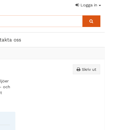
Logga in
takta oss
Skriv ut
ljöer
t- och
lt
deras
rgå till