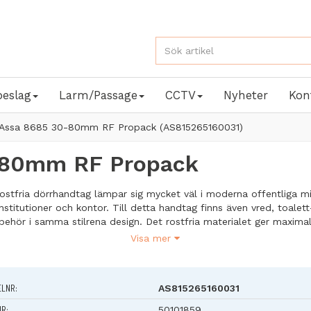
beslag
Larm/Passage
CCTV
Nyheter
Kon
 Assa 8685 30-80mm RF Propack (AS815265160031)
-80mm RF Propack
ostfria dörrhandtag lämpar sig mycket väl i moderna offentliga mi
stitutioner och kontor. Till detta handtag finns även vred, toalet
rbehör i samma stilrena design. Det rostfria materialet ger maxima
onsskydd, beständighet mot starka luftföroreningar och rekommen
Visa mer
jöer med höga hygieniska krav.
beskrivning
ELNR:
AS815265160031
: Mattborstat rostfritt syrafast stål i AISI 316 kvalitet.
der som avlastar låshusets roddarfjäder och hjälper trycket att åte
NR:
50101859