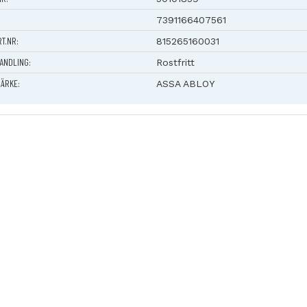
alläge.
7391166407561
ende skruvfastsättning med skruv Ø 5mm och nippel som förstä
RT.NR:
815265160031
 tryckespinne och skruvar för varierande dörrtjocklekar.
ANDLING:
llas med lös clipsrosett för dold skruvfastsättning.
Rostfritt
drosett Ø 53 mm, med clipsrosett Ø 55 mm.
ÄRKE:
ASSA ABLOY
ningen innehåller
yckeshalvor (handtag).
yckesskruvar M5.
ingar
lsmuttrar M5.
ryckespinnar 8x8x102 mm och 8x8x120 mm.