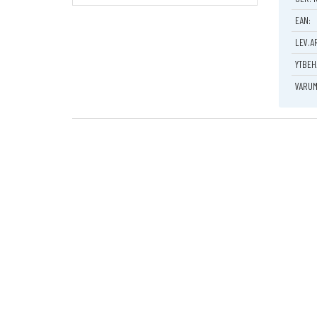
horisont
EAN:
Genomgå
dörren.
LEV.A
Utbytbar
YTBEH
Kan erhå
Standar
VARUM
Förpack
2 st. tr
2 st. tr
2 st O-r
2 st. hy
2 st. t