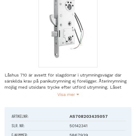
Låshus 710 är avsett för slagdörrar i utrymningsvägar där
särskilda krav på panikutrymning ej föreligger. Återinrymning
möjlig med utsidans trycke efter utförd utrymning. Låset
öppnas med ett handgrepp, vilket ger en säker utrymning.
Visa mer
710 får ej monteras i dubbeldörr om passivt dörrblad är
försett med utrymningsbeslag.
ARTIKELNR:
AS708203435057
Egenskaper
SLR. NR:
50142341
Dorndjupsutförande 35, 50 och 70 mm
E-NUMMER:
5867939
Kan erhållas i mikroutförande