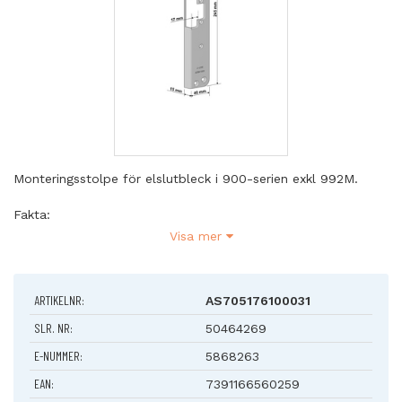
Monteringsstolpe för elslutbleck i 900-serien exkl 992M.
Fakta:
Anpassad för DALOC
Visa mer
Vinklad
Symmetrisk
Höjd: 245 mm
ARTIKELNR:
AS705176100031
Bredd: 40 mm
Plösmått: 17 mm
SLR. NR:
50464269
Vinkeldjup: 15 mm
E-NUMMER:
5868263
EAN:
7391166560259