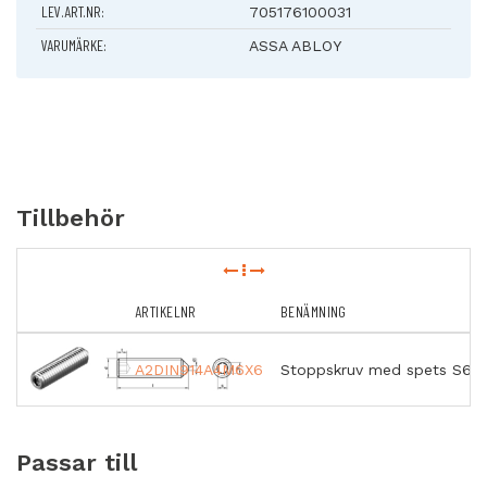
LEV.ART.NR:
705176100031
VARUMÄRKE:
ASSA ABLOY
Tillbehör
ARTIKELNR
BENÄMNING
A2DIN914A4M6X6
Stoppskruv med spets S6S
Passar till