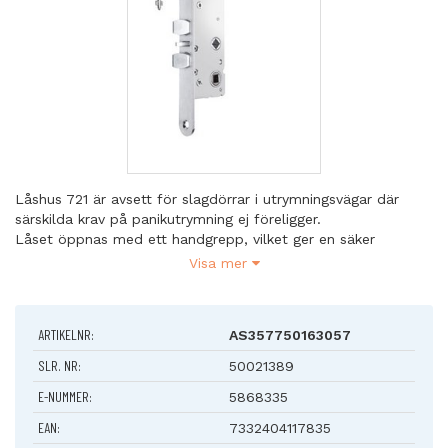
Låshus 721 är avsett för slagdörrar i utrymningsvägar där
särskilda krav på panikutrymning ej föreligger.
Låset öppnas med ett handgrepp, vilket ger en säker
utrymning.
Visa mer
Egenskaper
Dorndjupsutförande 35, 50 och 70 mm
ARTIKELNR:
AS357750163057
Kan erhållas i mikroutförande
Certifierat enligt SS-EN 12209
SLR. NR:
50021389
Låshus 721-50/70 och 721-35 i kombination med
E-NUMMER:
5868335
nödutrymningsbeslag 179A/179A-2 respektive 179A S4/179A-2
S4 är certifierade enligt SS-EN 179
EAN:
7332404117835
Låshus med förreglad cylinderfall och tryckesfall