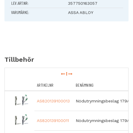
LEV.ART.NR:
Cylinderfall kan ställas upp med uppställningsnyckel
357750163057
90-graders nyckelvridning
VARUMÄRKE:
ASSA ABLOY
Tryckesfall ger brandigenhållning
Möjlighet till behörig passage via cylindern
Låshus 721-50 kan användas med elslutbleck ur ASSAs 900-
serie
Funktion
Cylinderroddare drar in cylinderfall och tryckesfall
Utrymningsroddare drar in cylinderfall och tryckesfall
Tryckesroddare drar in tryckesfall
Tillbehör
Ej Vändbar!
ARTIKELNR
BENÄMNING
AS820139100013
Nödutrymningsbeslag 179A S4 
AS820139100011
Nödutrymningsbeslag 179A S4