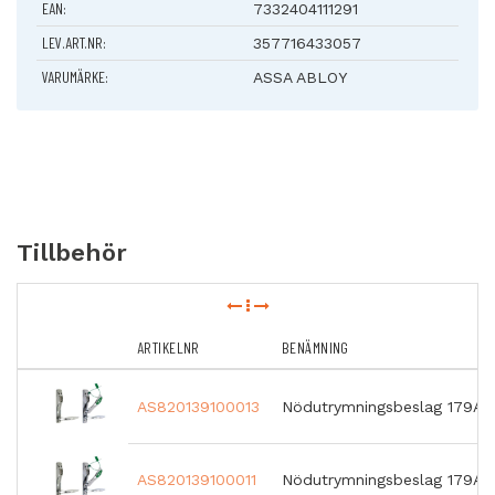
EAN:
7332404111291
Låshus med förreglad cylinderfall och tryckesfall
LEV.ART.NR:
90-graders nyckelvridning
357716433057
Tryckesfall ger brandigenhållning
VARUMÄRKE:
ASSA ABLOY
Möjlighet till behörig passage via cylindern
Låshus 722-50 kan användas med elslutbleck ur ASSAs 900-
serie
Funktion
Cylinderroddare drar in cylinderfall och tryckesfall
Utrymningsroddare drar in cylinderfall och tryckesfall
Tryckesroddare drar in tryckesfall
Tillbehör
Ej vändbart.
ARTIKELNR
BENÄMNING
AS820139100013
Nödutrymningsbeslag 179A S4 
AS820139100011
Nödutrymningsbeslag 179A S4