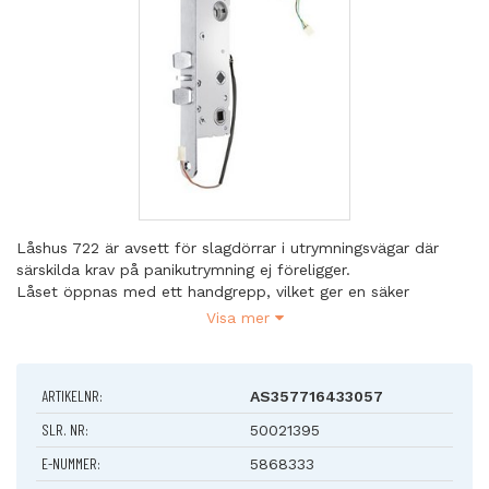
Låshus 722 är avsett för slagdörrar i utrymningsvägar där
särskilda krav på panikutrymning ej föreligger.
Låset öppnas med ett handgrepp, vilket ger en säker
utrymning.
Visa mer
Egenskaper
Dorndjupsutförande 35, 50 och 70 mm
ARTIKELNR:
AS357716433057
Kan erhållas i mikroutförande
Certifierat enligt SS-EN 12209
SLR. NR:
50021395
Låshus 722-50/70 och 722/35 i kombination med
E-NUMMER:
5868333
nödutrymningsbeslag 179A/179A-2 respektive 179A S4/179A-2
S4 är certifierade enligt SS-EN 179