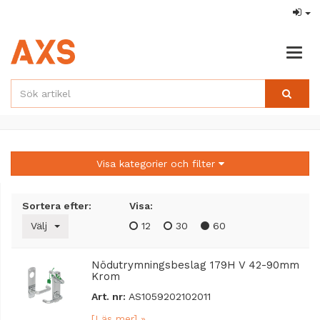
Togg
navig
Visa kategorier och filter
Sortera efter:
Visa:
Välj
12
30
60
Nödutrymningsbeslag 179H V 42-90mm
Krom
Art. nr:
AS1059202102011
[Läs mer] »