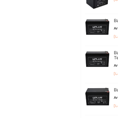
B
Ar
[L
B
T
Ar
[L
B
Ar
[L