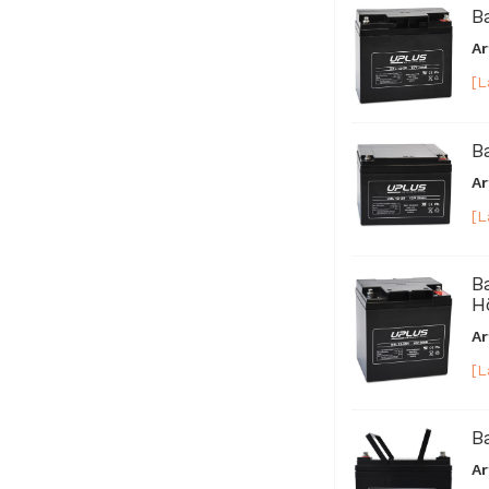
B
Ar
[L
B
Ar
[L
B
H
Ar
[L
B
Ar