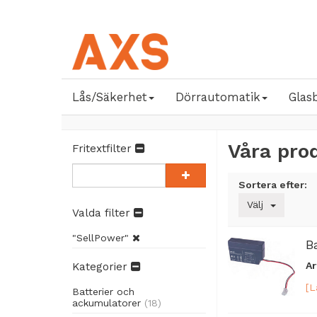
Lås/Säkerhet
Dörrautomatik
Glas
Våra pro
Fritextfilter
Sortera efter:
Välj
Valda filter
"SellPower"
B
Ar
Kategorier
[L
Batterier och
ackumulatorer
(18)