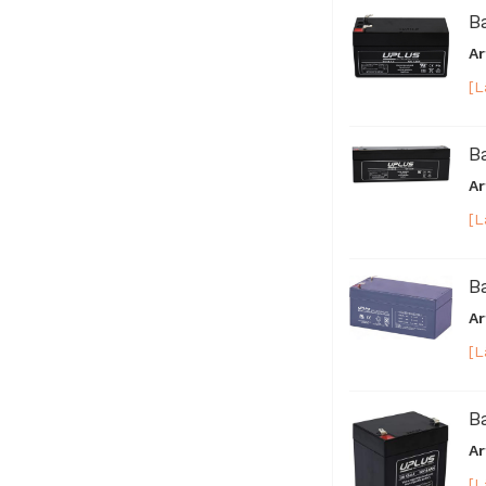
B
Ar
[L
B
Ar
[L
B
Ar
[L
B
Ar
[L