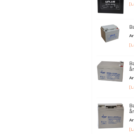
[L
B
Ar
[L
B
år
Ar
[L
B
år
Ar
[L