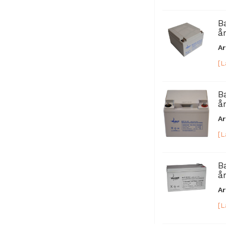
B
år
Ar
[L
B
år
Ar
[L
B
år
Ar
[L