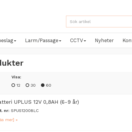
beslag
Larm/Passage
CCTV
Nyheter
Kon
dukter
Visa:
12
30
60
atteri UPLUS 12V 0,8AH (6-9 år)
t. nr:
SPUS12008LC
äs mer] »