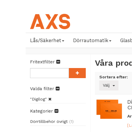
Lås/Säkerhet
Dörrautomatik
Glas
Våra pro
Fritextfilter
Sortera efter:
Välj
Valda filter
"Digilog"
D
C
Kategorier
Ar
Dörrtillbehör övrigt
(1)
[L