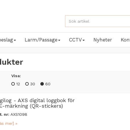
beslag
Larm/Passage
CCTV
Nyheter
Kon
dukter
Visa:
12
30
60
igilog - AXS digital loggbok för
E-märkning (QR-stickers)
t. nr:
AXS1098
äs mer] »