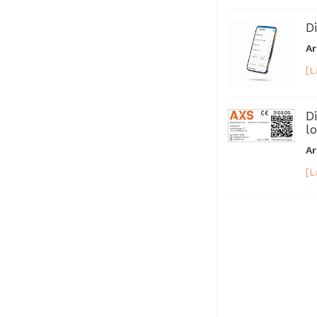
D
Ar
[L
D
lo
Ar
[L