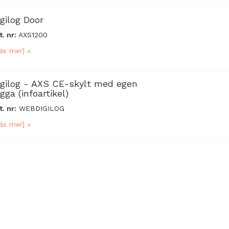
igilog Door
t. nr:
AXS1200
äs mer] »
igilog - AXS CE-skylt med egen
gga (infoartikel)
t. nr:
WEBDIGILOG
äs mer] »