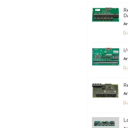
R
D
Ar
[L
I
Ar
[L
R
Ar
[L
L