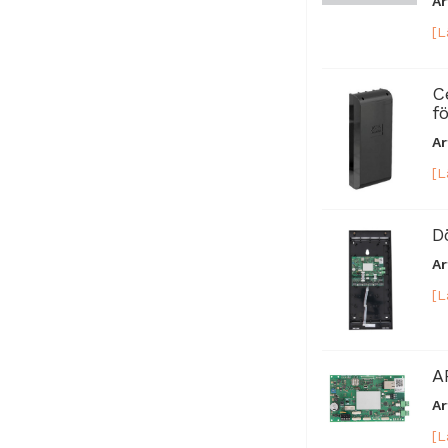
Ar
[L
C
f
Ar
[L
D
Ar
[L
A
Ar
[L