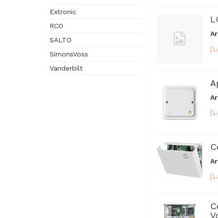
Extronic
L
RCO
Ar
SALTO
[L
SimonsVoss
Vanderbilt
A
Ar
[L
C
Ar
[L
C
V