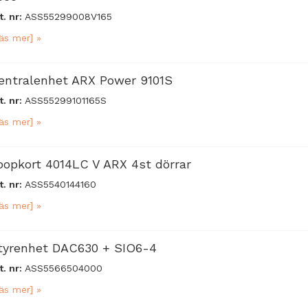
t. nr:
ASS55299008V165
äs mer] »
entralenhet ARX Power 9101S
t. nr:
ASS55299101165S
äs mer] »
oopkort 4014LC V ARX 4st dörrar
t. nr:
ASS5540144160
äs mer] »
tyrenhet DAC630 + SIO6-4
t. nr:
ASS5566504000
äs mer] »