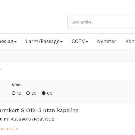
beslag
Larm/Passage
CCTV
Nyheter
Kon
r
Visa:
12
30
60
armkort SIO12-3 utan kapsling
t. nr:
AS5890167N085WOB
äs mer] »