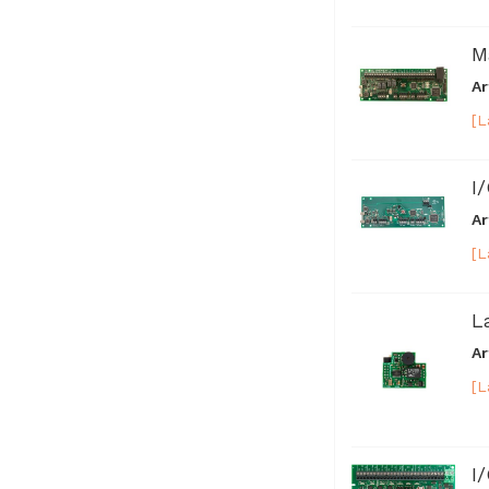
M
Ar
[L
I
Ar
[L
L
Ar
[L
I