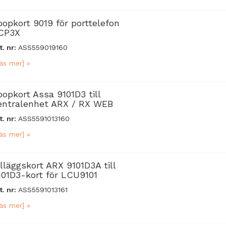
oopkort 9019 för porttelefon
CP3X
t. nr:
ASS559019160
äs mer] »
oopkort Assa 9101D3 till
entralenhet ARX / RX WEB
t. nr:
ASS5591013160
äs mer] »
illäggskort ARX 9101D3A till
101D3-kort för LCU9101
t. nr:
ASS5591013161
äs mer] »