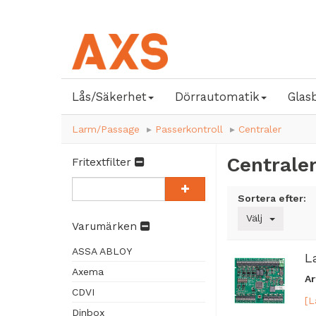
Lås/Säkerhet
Dörrautomatik
Glas
Larm/Passage
Passerkontroll
Centraler
Centrale
Fritextfilter
Sortera efter:
Välj
Varumärken
ASSA ABLOY
L
Axema
Ar
CDVI
[L
Dinbox