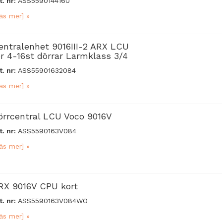
t. nr:
ASS5590144160
äs mer] »
entralenhet 9016III-2 ARX LCU
ör 4-16st dörrar Larmklass 3/4
t. nr:
ASS55901632084
äs mer] »
örrcentral LCU Voco 9016V
t. nr:
ASS5590163V084
äs mer] »
RX 9016V CPU kort
t. nr:
ASS5590163V084WO
äs mer] »