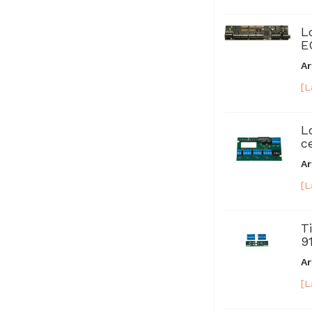
L
E
Ar
[L
L
c
Ar
[L
T
9
Ar
[L