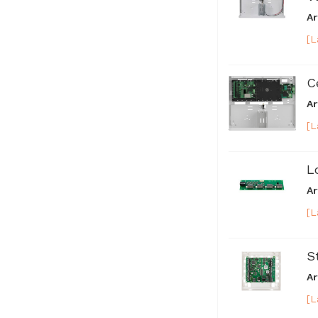
Ar
[L
C
Ar
[L
L
Ar
[L
S
Ar
[L