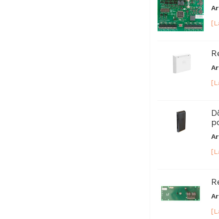
Ar
[L
R
Ar
[L
D
p
Ar
[L
R
Ar
[L