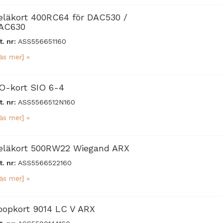
eläkort 400RC64 för DAC530 /
AC630
t. nr:
ASS556651160
äs mer] »
/O-kort SIO 6-4
t. nr:
ASS5566512N160
äs mer] »
eläkort 500RW22 Wiegand ARX
t. nr:
ASS5566522160
äs mer] »
oopkort 9014 LC V ARX