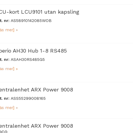
CU-kort LCU9101 utan kapsling
t. nr:
AS58910142085WOB
äs mer] »
perio AH30 Hub 1-8 RS485
t. nr:
ASAH30RS485G5
äs mer] »
entralenhet ARX Power 9008
t. nr:
ASS55299008165
äs mer] »
entralenhet ARX Power 9008
oco