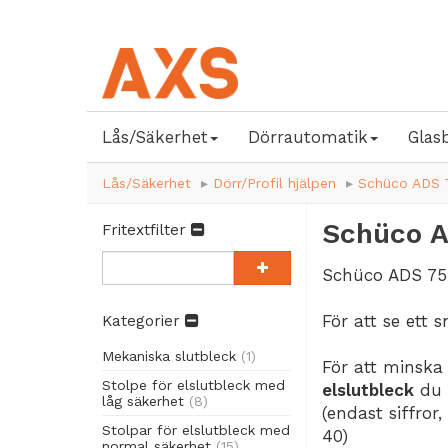
Lås/Säkerhet
Dörrautomatik
Glas
Lås/Säkerhet
Dörr/Profil hjälpen
Schüco ADS 
Schüco 
Fritextfilter
Schüco ADS 75
För att se ett 
Kategorier
Mekaniska slutbleck
(1)
För att minska
Stolpe för elslutbleck med
elslutbleck
du s
låg säkerhet
(8)
(endast siffror
Stolpar för elslutbleck med
40)
normal säkerhet
(15)