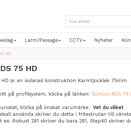
beslag
Larm/Passage
CCTV
Nyheter
Kon
75 HD
ADS 75 HD
 HD är en isolerad konstruktion Karmtjocklek 75mm
snitt på profilsystem, klicka på länken:
Schüco ADS 75
 urvalet, klicka på önskat varumärke.
Vet du vilket
kall använda skriver du detta i fritextrutan till vänst
, t ex: Robust 281 skriver du bara 281, Step40 skriver 