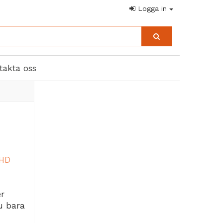
Logga in
takta oss
 HD
er
du bara