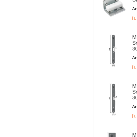
Ar
[L
M
S
3
Ar
[L
M
S
3
Ar
[L
M