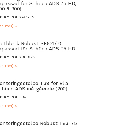
npassad för Schüco ADS 75 HD,
100 & 300)
t. nr:
ROBSA61-75
äs mer] »
lutbleck Robust SB631/75
npassad för Schüco ADS 75 HD.
t. nr:
ROBSB63175
äs mer] »
onteringsstolpe T39 för Bl.a.
chüco ADS inåtgående (200)
t. nr:
ROBT39
äs mer] »
onteringsstolpe Robust T63-75