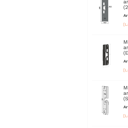
a
(2
Ar
[L
M
a
(E
Ar
[L
M
a
(
Ar
[L