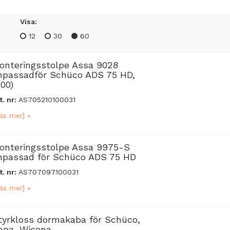
Visa:
12
30
60
onteringsstolpe Assa 9028
npassadför Schüco ADS 75 HD,
900)
t. nr:
AS705210100031
äs mer] »
onteringsstolpe Assa 9975-S
npassad för Schüco ADS 75 HD
t. nr:
AS707097100031
äs mer] »
tyrkloss dormakaba för Schüco,
apa, Wicona