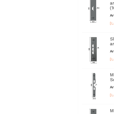
a
(
Ar
[L
S
a
Ar
[L
M
S
Ar
[L
M