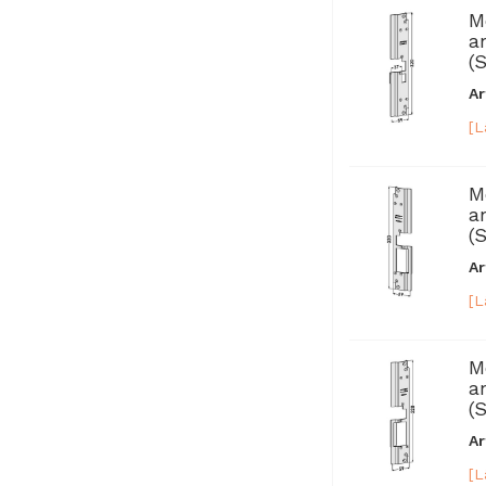
M
a
(
Ar
[L
M
a
(
Ar
[L
M
a
(
Ar
[L