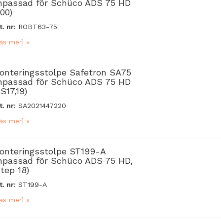
npassad för Schüco ADS 75 HD
00)
t. nr:
ROBT63-75
äs mer] »
onteringsstolpe Safetron SA75
npassad för Schüco ADS 75 HD
S17,19)
t. nr:
SA2021447220
äs mer] »
onteringsstolpe ST199-A
npassad för Schüco ADS 75 HD,
Step 18)
t. nr:
ST199-A
äs mer] »