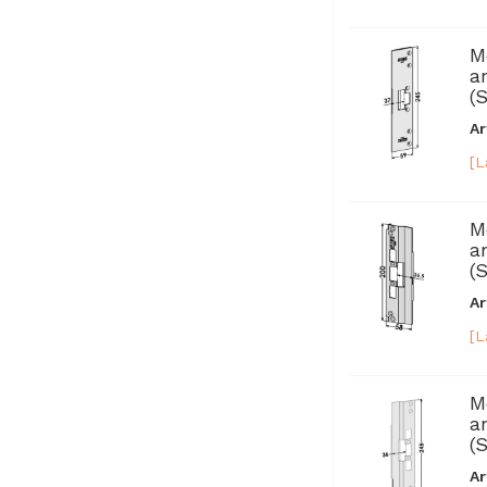
M
a
(
Ar
[L
M
a
(
Ar
[L
M
a
(
Ar