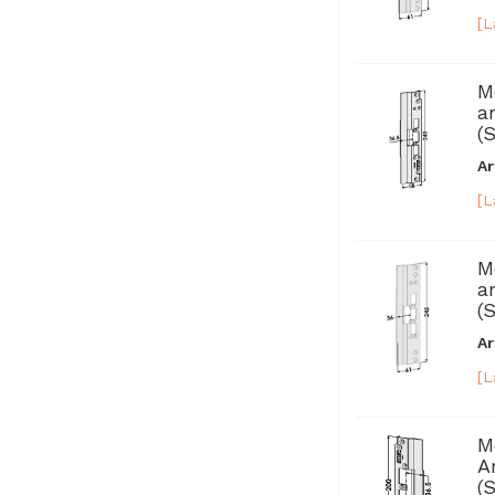
[L
M
a
(
Ar
[L
M
a
(
Ar
[L
M
A
(