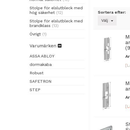
Stolpe för elslutbleck med
Sortera efter:
hög säkerhet
(12)
Välj
Stolpe för elslutbleck med
brandklass
(13)
Övrigt
(1)
M
a
Varumärken
(
ASSA ABLOY
Ar
dormakaba
[L
Robust
SAFETRON
M
a
STEP
Ar
[L
S
S