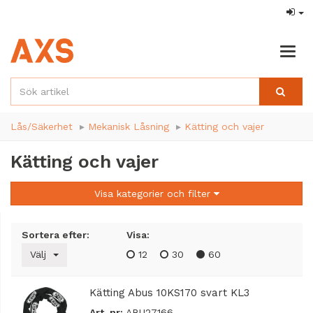
Togg
navig
Lås/Säkerhet
Mekanisk Låsning
Kätting och vajer
Kätting och vajer
Visa kategorier och filter
Sortera efter:
Visa:
Välj
12
30
60
Kätting Abus 10KS170 svart KL3
Art. nr:
ABU27166