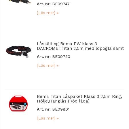
Art. nr:
BE09747
[Läs mer] »
Låskätting Bema PW klass 3
DACROMETTitan 2,5m med löpögla samt
Art. nr:
BE09750
[Läs mer] »
Bema Titan Låspaket Klass 3 2,5m Ring,
Hölje,Hänglås (Röd låda)
Art. nr:
BE09801
[Läs mer] »