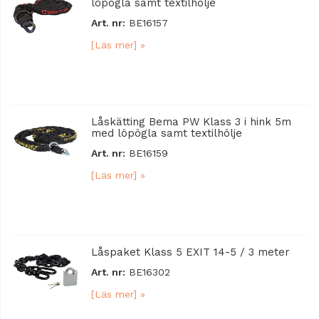
löpögla samt textilhölje
Art. nr:
BE16157
[Läs mer] »
Låskätting Bema PW Klass 3 i hink 5m
med löpögla samt textilhölje
Art. nr:
BE16159
[Läs mer] »
Låspaket Klass 5 EXIT 14-5 / 3 meter
Art. nr:
BE16302
[Läs mer] »