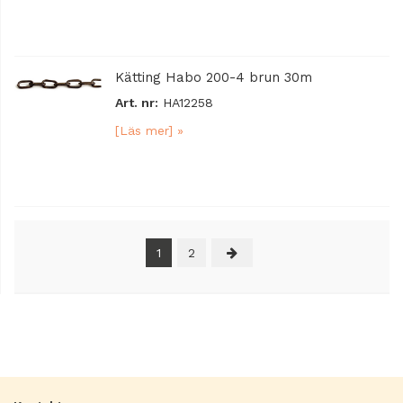
Kätting Habo 200-4 brun 30m
Art. nr:
HA12258
[Läs mer] »
1
2