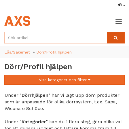
Togg
navig
Lås/Säkerhet
Dörr/Profil hjälpen
Dörr/Profil hjälpen
Visa kategorier och filter
Under "
Dörrhjälpen
" har vi lagt upp dom produkter
som är anpassade för olika dörrsystem, t.ex. Sapa,
Wicona o Schüco.
Under "
Kategorier
" kan du i flera steg, göra olika val
för att minska urvalet och lättare komma fram till