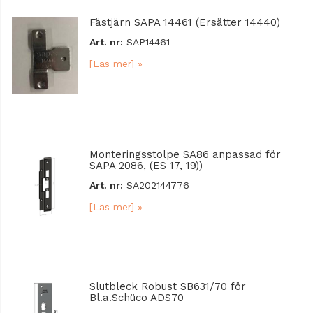
Fästjärn SAPA 14461 (Ersätter 14440)
Art. nr:
SAP14461
[Läs mer] »
Monteringsstolpe SA86 anpassad för
SAPA 2086, (ES 17, 19))
Art. nr:
SA202144776
[Läs mer] »
Slutbleck Robust SB631/70 för
Bl.a.Schüco ADS70