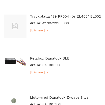
Tryckplatta 179 PP004 för EL402/ EL502
Art. nr:
AY705129100000
[Läs mer] »
Reläbox Danalock BLE
Art. nr:
SALD0BU0
[Läs mer] »
Motorvred Danalock Z-wave Silver
Art. nr:
SALD0ZS2SI