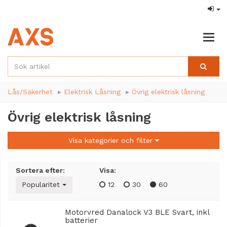
Togg
navig
Lås/Säkerhet
Elektrisk Låsning
Övrig elektrisk låsning
Övrig elektrisk låsning
Visa kategorier och filter
Sortera efter:
Visa:
Popularitet
12
30
60
Motorvred Danalock V3 BLE Svart, inkl
batterier