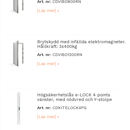
Art. nr:
CDVIBO800RN
[Läs mer] »
Brytskydd med infällda elektromagneter.
Hållkraft: 3x400kg
Art. nr:
CDVIBO1200RN
[Läs mer] »
Högsäkerhetslås e-LOCK 4 points
vänster, med nödvred och Y-stolpe
Art. nr:
CDKITELOCK4PG
[Läs mer] »