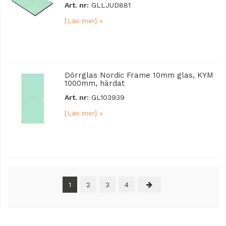
Art. nr:
GLLJUD881
[Läs mer] »
Dörrglas Nordic Frame 10mm glas, KYM
1000mm, härdat
Art. nr:
GL103939
[Läs mer] »
1
2
3
4