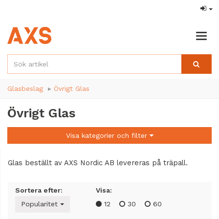
Togg
navig
Glasbeslag
Övrigt Glas
Övrigt Glas
Visa kategorier och filter
Glas beställt av AXS Nordic AB levereras på träpall.
Sortera efter:
Visa:
Popularitet
12
30
60