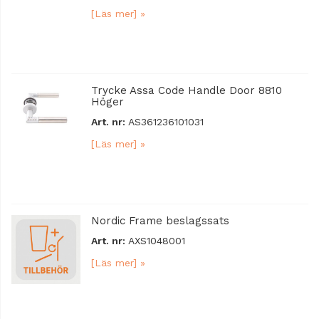
[Läs mer] »
Trycke Assa Code Handle Door 8810
Höger
Art. nr:
AS361236101031
[Läs mer] »
Nordic Frame beslagssats
Art. nr:
AXS1048001
[Läs mer] »