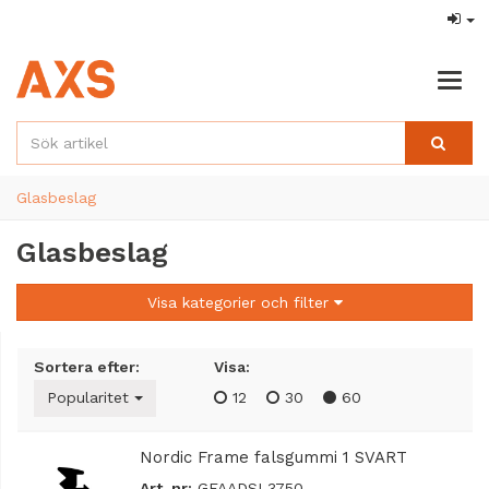
Togg
navig
Glasbeslag
Glasbeslag
Visa kategorier och filter
Sortera efter:
Visa:
Popularitet
12
30
60
Nordic Frame falsgummi 1 SVART
Art. nr:
GFAADSL3750