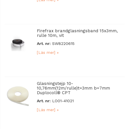
Firefrax brandglasningsband 15x3mm,
rulle 10m, vit
Art. nr:
SW8220615
[Läs mer] »
Glasningstejp 10-
10,76mm(12m/rulle)t=3mm b=7mm
Duplocoll® CPT
Art. nr:
LO01-41021
[Läs mer] »