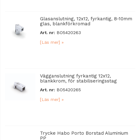
Glasanslutning, 12x12, fyrkantig, 8-10mm
glas, blankförkromad
Art. nr:
BO5420263
[Läs mer] »
Vägganslutning fyrkantig 12x12,
blankkrom, för stabiliseringsstag
Art. nr:
BO5420265
[Läs mer] »
Trycke Habo Porto Borstad Aluminium
PP