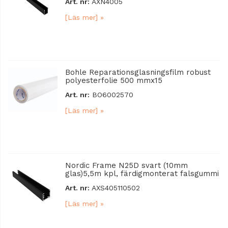
Art. nr:
AXN4005
[Läs mer] »
Bohle Reparationsglasningsfilm robust
polyesterfolie 500 mmx15
Art. nr:
BO6002570
[Läs mer] »
Nordic Frame N25D svart (10mm
glas)5,5m kpl, färdigmonterat falsgummi
Art. nr:
AXS405110502
[Läs mer] »