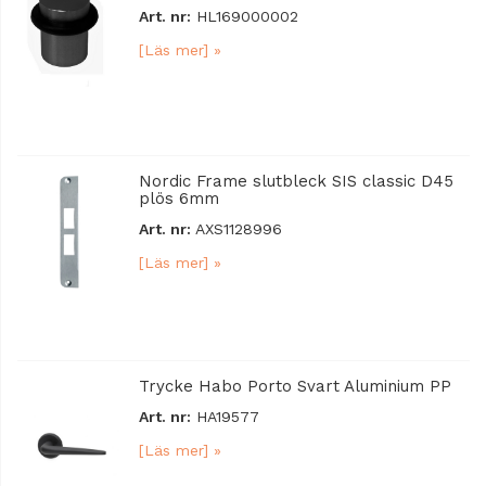
Art. nr:
HL169000002
[Läs mer] »
Nordic Frame slutbleck SIS classic D45
plös 6mm
Art. nr:
AXS1128996
[Läs mer] »
Trycke Habo Porto Svart Aluminium PP
Art. nr:
HA19577
[Läs mer] »