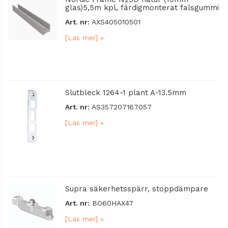
glas)5,5m kpl, färdigmonterat falsgummi
Art. nr:
AXS405010501
[Läs mer] »
Slutbleck 1264-1 plant A-13.5mm
Art. nr:
AS357207167057
[Läs mer] »
Supra säkerhetsspärr, stoppdämpare
Art. nr:
BO60HAX47
[Läs mer] »