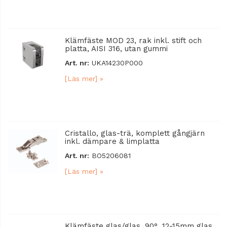
Klämfäste MOD 23, rak inkl. stift och
platta, AISI 316, utan gummi
Art. nr:
UKA14230P000
[Läs mer] »
Cristallo, glas-trä, komplett gångjärn
inkl. dämpare & limplatta
Art. nr:
BO5206081
[Läs mer] »
Klämfäste glas/glas, 90°, 12-15mm glas,