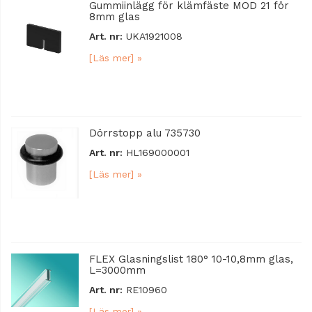
Gummiinlägg för klämfäste MOD 21 för
8mm glas
Art. nr:
UKA1921008
[Läs mer] »
Dörrstopp alu 735730
Art. nr:
HL169000001
[Läs mer] »
FLEX Glasningslist 180° 10-10,8mm glas,
L=3000mm
Art. nr:
RE10960
[Läs mer] »