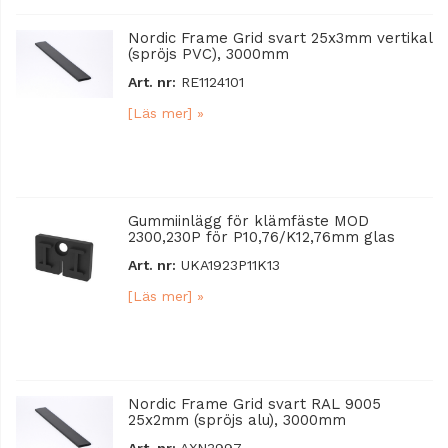
Nordic Frame Grid svart 25x3mm vertikal
(spröjs PVC), 3000mm
Art. nr:
RE1124101
[Läs mer] »
Gummiinlägg för klämfäste MOD
2300,230P för P10,76/K12,76mm glas
Art. nr:
UKA1923P11K13
[Läs mer] »
Nordic Frame Grid svart RAL 9005
25x2mm (spröjs alu), 3000mm
Art. nr:
AXN3997