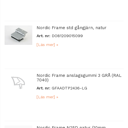
Nordic Frame std gångjärn, natur
Art. nr:
DO81209015099
[Läs mer] »
Nordic Frame anslagsgummi 3 GRÅ (RAL
7040)
Art. nr:
GFAADTP2436-LG
[Läs mer] »
Nordic Frame N25D natur (10mm