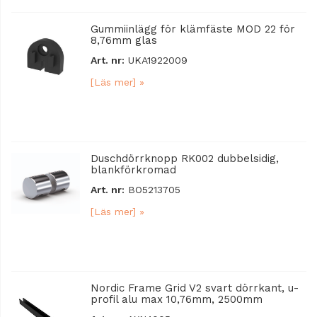
Gummiinlägg för klämfäste MOD 22 för
8,76mm glas
Art. nr:
UKA1922009
[Läs mer] »
Duschdörrknopp RK002 dubbelsidig,
blankförkromad
Art. nr:
BO5213705
[Läs mer] »
Nordic Frame Grid V2 svart dörrkant, u-
profil alu max 10,76mm, 2500mm