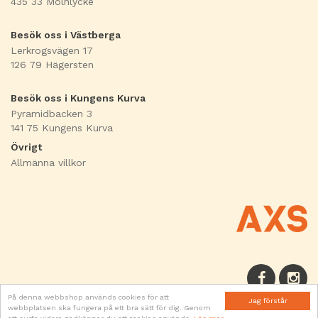
435 33 Mölnlycke
Besök oss i Västberga
Lerkrogsvägen 17
126 79 Hägersten
Besök oss i Kungens Kurva
Pyramidbacken 3
141 75 Kungens Kurva
Övrigt
Allmänna villkor
På denna webbshop används cookies för att
Jag förstår
webbplatsen ska fungera på ett bra sätt för dig. Genom