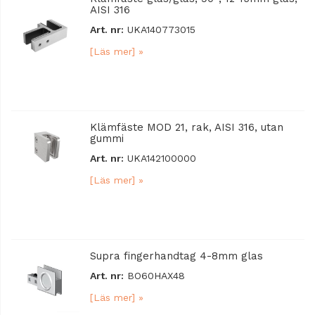
AISI 316
Art. nr:
UKA140773015
[Läs mer] »
Klämfäste MOD 21, rak, AISI 316, utan
gummi
Art. nr:
UKA142100000
[Läs mer] »
Supra fingerhandtag 4-8mm glas
Art. nr:
BO60HAX48
[Läs mer] »