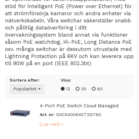
stöd för Intelligent PoE (Power over Ethernet) för
att strömförsörja kameror och andra enheter via
nätverkskabeln. Våra switchar säkerställer snabb
och pålitlig dataöverföring i ditt
övervakningssystem bland annat via funktioner
såsom PoE watchdog, Hi-PoE, Long Distance PoE
osv. många switchar är dessutom utrustade med
Lightning Protection på 6KV och kan leverera upp
till 90W på en port (IEEE 802.3bt)
Sortera efter:
Visa:
Popularitet
12
30
60
4-Port PoE Switch Cloud Managed
Art. nr:
DACS40064ET2GT60
[Läs mer] »