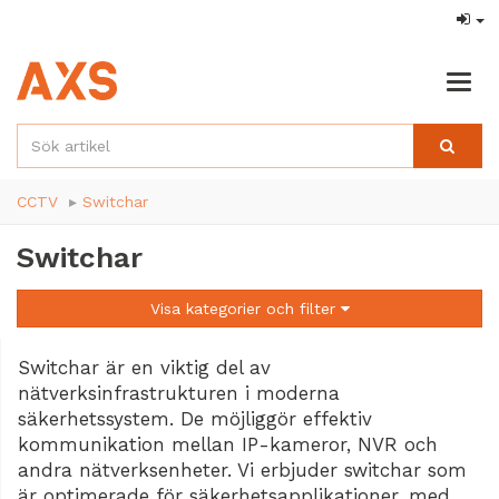
Togg
navig
CCTV
Switchar
Switchar
Visa kategorier och filter
Switchar är en viktig del av
nätverksinfrastrukturen i moderna
säkerhetssystem. De möjliggör effektiv
kommunikation mellan IP-kameror, NVR och
andra nätverksenheter. Vi erbjuder switchar som
är optimerade för säkerhetsapplikationer, med